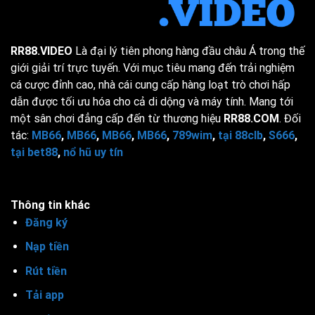
RR88.VIDEO
Là đại lý tiên phong hàng đầu châu Á trong thế
giới giải trí trực tuyến. Với mục tiêu mang đến trải nghiệm
cá cược đỉnh cao, nhà cái cung cấp hàng loạt trò chơi hấp
dẫn được tối ưu hóa cho cả di dộng và máy tính. Mang tới
một sân chơi đẳng cấp đến từ thương hiệu
RR88.COM
. Đối
tác:
MB66
,
MB66
,
MB66
,
MB66
,
789wim
,
tại 88clb
,
S666
,
tại bet88
,
nổ hũ uy tín
Thông tin khác
Đăng ký
Nạp tiền
Rút tiền
Tải app