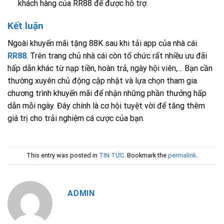
khách hàng của RR88 để được hỗ trợ.
Kết luận
Ngoài khuyến mãi tặng 88K sau khi tải app của nhà cái
RR88
. Trên trang chủ nhà cái còn tổ chức rất nhiều ưu đãi
hấp dẫn khác từ nạp tiền, hoàn trả, ngày hội viên,… Bạn cần
thường xuyên chủ động cập nhật và lựa chọn tham gia
chương trình khuyến mãi để nhận những phần thưởng hấp
dẫn mỗi ngày. Đây chính là cơ hội tuyệt vời để tăng thêm
giá trị cho trải nghiệm cá cược của bạn.
This entry was posted in
TIN TỨC
. Bookmark the
permalink
.
ADMIN