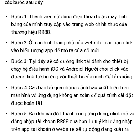
các bước sau đây:
Bước 1: Thành viên sử dụng điện thoại hoặc máy tính
bảng của mình truy cập vào trang web chính thức của
thương hiệu RR88.
Bước 2: Ở màn hình trang chủ của website, các bạn click
vào biểu tượng app để mở ra cửa sổ mới.
Bước 3: Tại đây sẽ có đường link tải dành cho thiết bị
chạy hệ điều hành iOS và Android. Người chơi click vào
đường link tương ứng với thiết bị của mình để tải xuống.
Bước 4: Các bạn bỏ qua những cảnh báo xuất hiện trên
màn hình về ứng dụng không an toàn để quá trình cài đặt
được hoàn tất.
Bước 5: Sau khi cài đặt thành công ứng dụng, click mở và
đăng nhập tài khoản RR88 của bạn. Lưu ý khi đăng nhập
trên app tài khoản ở website sẽ tự động đăng xuất ra.