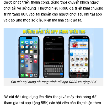
được phát triển thành công, đồng thời khuyến khích người
chơi tải và sử dụng. Thương hiệu RR88 đã triển khai chương
trình tặng 88K vào tài khoản cho người chơi sau khi tải app
và đáp ứng một số điều kiện mà nhà cái đưa ra.
Chi tiết nội dung chương trình tải app RR88 và tặng 88K
Để cài đặt ứng dụng lên điện thoại và máy tính bảng để
tham gia tải app tặng 88K, các hội viên cần thực hiện theo