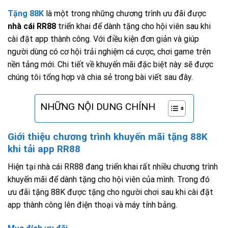
Tặng 88K
là một trong những chương trình ưu đãi được
nhà cái RR88
triển khai để dành tặng cho hội viên sau khi
cài đặt app thành công. Với điều kiện đơn giản và giúp
người dùng có cơ hội trải nghiệm cá cược, chơi game trên
nền tảng mới. Chi tiết về khuyến mãi đặc biệt này sẽ được
chúng tôi tổng hợp và chia sẻ trong bài viết sau đây.
NHỮNG NỘI DUNG CHÍNH
Giới thiệu chương trình khuyến mãi tặng 88K
khi tải app RR88
Hiện tại nhà cái RR88 đang triển khai rất nhiều chương trình
khuyến mãi để dành tặng cho hội viên của mình. Trong đó
ưu đãi
tặng 88K
được tặng cho người chơi sau khi cài đặt
app thành công lên điện thoại và máy tính bảng.