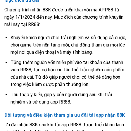
Mục đích ưu đãi
Chương trình nhận 88K được triển khai với mã APP88 từ
ngày 1/1/2024 đến nay. Mục đích của chương trình khuyến
mãi này tại RR88:
Khuyến khích người chơi trải nghiệm và sử dụng cả cược,
chơi game trên nền tảng mới, chủ động tham gia mọi lúc
mọi nơi qua điện thoại và máy tính bảng.
Tặng thêm nguồn vốn miễn phí vào tài khoản của thành
viên RR88, tạo cơ hội cho tân thủ trải nghiệm sản phẩm
của nhà cái. Từ đó giúp người chơi có thể dễ dàng hơn
trong việc kiếm được phần thưởng lớn.
Thu thập ý kiến, góp ý của người dùng sau khi trải
nghiệm và sử dụng app RR88.
Đối tượng và điều kiện tham gia ưu đãi tải app nhận 88K
Ưu đãi nhận 88K sau khi tải app RR88 được triển khai dành