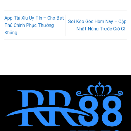
App Tài Xỉu Uy Tín – Cho Bet
Soi Kèo Góc Hôm Nay – Cập
Thủ Chinh Phục Thưởng
Nhật Nóng Trước Giờ G!
Khủng