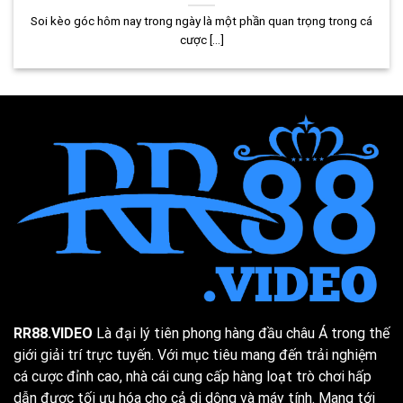
Soi kèo góc hôm nay trong ngày là một phần quan trọng trong cá
cược [...]
RR88.VIDEO
Là đại lý tiên phong hàng đầu châu Á trong thế
giới giải trí trực tuyến. Với mục tiêu mang đến trải nghiệm
cá cược đỉnh cao, nhà cái cung cấp hàng loạt trò chơi hấp
dẫn được tối ưu hóa cho cả di dộng và máy tính. Mang tới