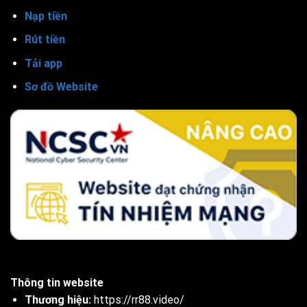
Nạp tiền
Rút tiền
Tải app
Sơ đồ Website
Thông tin website
Thương hiệu:
https://rr88.video/