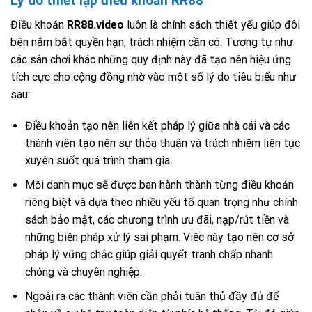
Lý do thiết lập điều khoản RR88
Điều khoản
RR88.video
luôn là chính sách thiết yếu giúp đôi
bên nắm bắt quyền hạn, trách nhiệm cần có. Tương tự như
các sân chơi khác những quy định này đã tạo nên hiệu ứng
tích cực cho cộng đồng nhờ vào một số lý do tiêu biểu như
sau:
Điều khoản tạo nên liên kết pháp lý giữa nhà cái và các
thành viên tạo nên sự thỏa thuận và trách nhiệm liên tục
xuyên suốt quá trình tham gia.
Mỗi danh mục sẽ được ban hành thành từng điều khoản
riêng biệt và dựa theo nhiều yếu tố quan trọng như chính
sách bảo mật, các chương trình ưu đãi, nạp/rút tiền và
những biện pháp xử lý sai phạm. Việc này tạo nên cơ sở
pháp lý vững chắc giúp giải quyết tranh chấp nhanh
chóng và chuyên nghiệp.
Ngoài ra các thành viên cần phải tuân thủ đầy đủ để